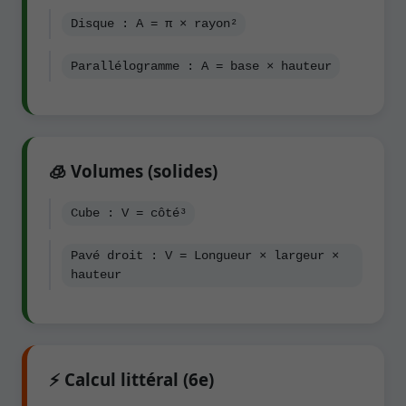
Disque : A = π × rayon²
Parallélogramme : A = base × hauteur
🧊 Volumes (solides)
Cube : V = côté³
Pavé droit : V = Longueur × largeur ×
hauteur
⚡ Calcul littéral (6e)