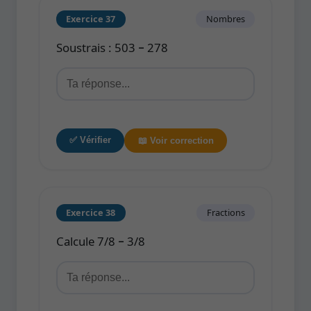
Exercice 37
Nombres
Soustrais : 503 − 278
✅ Vérifier
📖 Voir correction
Exercice 38
Fractions
Calcule 7/8 − 3/8