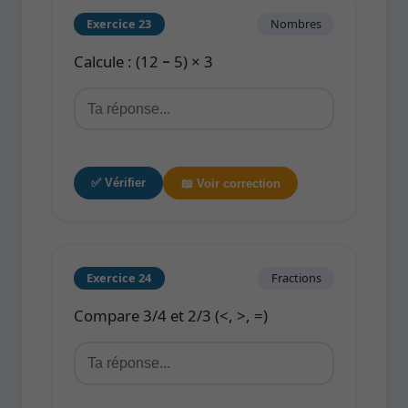
Exercice 23
Nombres
Calcule : (12 − 5) × 3
✅ Vérifier
📖 Voir correction
Exercice 24
Fractions
Compare 3/4 et 2/3 (<, >, =)