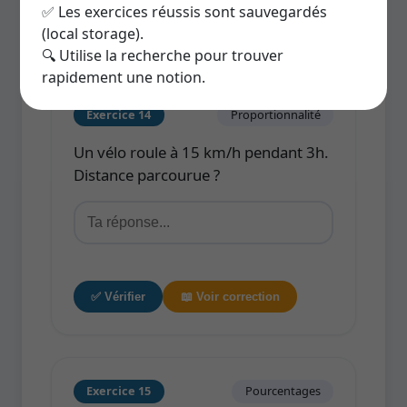
✅ Les exercices réussis sont sauvegardés
✅ Vérifier
📖 Voir correction
(local storage).
🔍 Utilise la recherche pour trouver
rapidement une notion.
Exercice 14
Proportionnalité
Un vélo roule à 15 km/h pendant 3h.
Distance parcourue ?
✅ Vérifier
📖 Voir correction
Exercice 15
Pourcentages