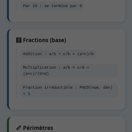
Par 10 : se termine par 0
🧮 Fractions (base)
Addition : a/b + c/b = (a+c)/b
Multiplication : a/b × c/d =
(a×c)/(b×d)
Fraction irréductible : PGCD(num, dén)
= 1
📏 Périmètres