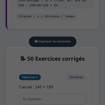
Pourcentage : t% = t/100, ex: 30% de
200 → 200×30/100 = 60
Vitesse : v = distance / temps
🖨️ Imprimer les formules
📝 50 Exercices corrigés
Exercice 1
Nombres
Calcule : 245 + 189