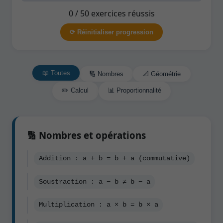
0 / 50 exercices réussis
⟳ Réinitialiser progression
📖 Toutes
🔢 Nombres
📐 Géométrie
✏️ Calcul
📊 Proportionnalité
🔢 Nombres et opérations
Addition : a + b = b + a (commutative)
Soustraction : a − b ≠ b − a
Multiplication : a × b = b × a